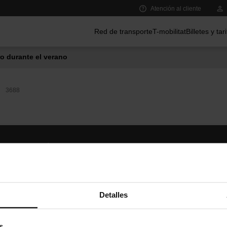
Atención al cliente
Menú principal
Red de transporte
T-mobilitat
Billetes y tar
o durante el verano
3688
Síguenos
TMB A
TMB en las redes sociales
Descár
A
Detalles
s