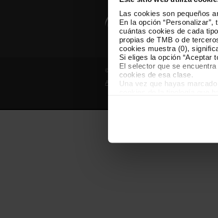
Las cookies son pequeños arc
En la opción “Personalizar”, 
cuántas cookies de cada tipol
propias de TMB o de terceros
cookies muestra (0), signific
Si eliges la opción “Aceptar 
El selector que se encuentra 
© Grupo TMB - Todos los derechos reserv
cookies de esa clase.
Una vez que hayas marcado tu
Aviso legal
Política de privacidad
cookies de la tipología que 
personalización, porque perm
usuario.
Las cookies necesarias son i
empezar a navegar. Solo pue
En cualquier momento de la n
“Gestor de cookies”, que enco