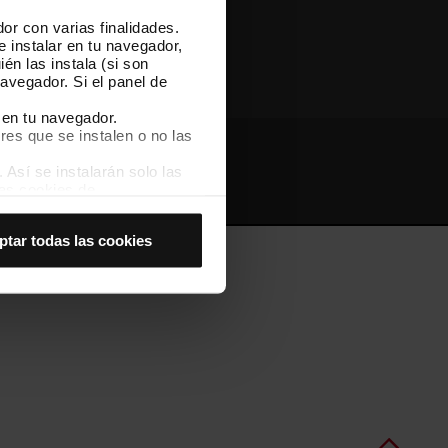
or con varias finalidades.
Otras webs de TMB
e instalar en tu navegador,
én las instala (si son
avegador. Si el panel de
 en tu navegador.
res que se instalen o no las
Así se instalarán solo las
Webs de interés
Intranet
las cookies de
joran tu experiencia de
ptar todas las cookies
 no las aceptas, no puedes
es seleccionando la opción