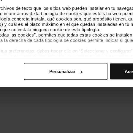
hivos de texto que los sitios web pueden instalar en tu navegad
Conócenos
Contacta
te informamos de la tipología de cookies que este sitio web pued
ogía concreta instala, qué cookies son, qué propósito tienen, qui
) y cuál es el plazo máximo en el que quedan instaladas en tu n
a que no instala ninguna cookie de esta tipología.
todas las cookies”, permites que todas estas cookies se instalen
a la derecha de cada tipología de cookies permite indicar si quie
ados
s preferencias, debes hacer clic en “Seleccionar y configurar”. 
Política de cookies
Gestor de cookies
Accesibilidad
Mapa web
hayas seleccionado previamente. Te sugerimos que selecciones 
iten recordar tus opciones de navegación (como el idioma) y me
Personalizar
Ace
mprescindibles para el funcionamiento de la web y, por tanto, si
des consultar nuestra
Política de cookies
.
avegación en esta web, podrás modificar tu selección de cooki
ntrarás en el menú de la parte inferior de la web.