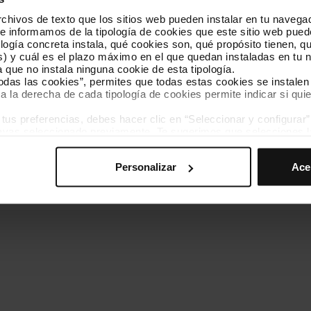
hivos de texto que los sitios web pueden instalar en tu navegad
Conócenos
Contacta
te informamos de la tipología de cookies que este sitio web pued
ogía concreta instala, qué cookies son, qué propósito tienen, qui
) y cuál es el plazo máximo en el que quedan instaladas en tu n
a que no instala ninguna cookie de esta tipología.
todas las cookies”, permites que todas estas cookies se instalen
a la derecha de cada tipología de cookies permite indicar si quie
ados
s preferencias, debes hacer clic en “Seleccionar y configurar”. 
Política de cookies
Gestor de cookies
Accesibilidad
Mapa web
hayas seleccionado previamente. Te sugerimos que selecciones 
iten recordar tus opciones de navegación (como el idioma) y me
Personalizar
Ace
mprescindibles para el funcionamiento de la web y, por tanto, si
des consultar nuestra
Política de cookies
.
avegación en esta web, podrás modificar tu selección de cooki
ntrarás en el menú de la parte inferior de la web.