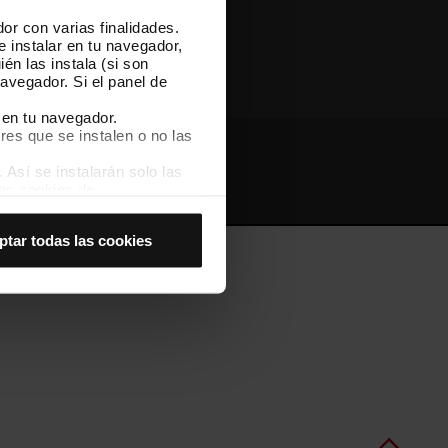
or con varias finalidades.
Otras webs de TMB
e instalar en tu navegador,
én las instala (si son
avegador. Si el panel de
 en tu navegador.
res que se instalen o no las
Así se instalarán solo las
Webs de interés
Intranet
las cookies de
joran tu experiencia de
ptar todas las cookies
 no las aceptas, no puedes
es seleccionando la opción