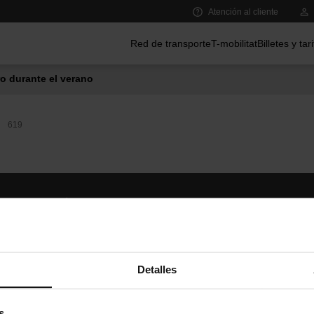
Atención al cliente
Menú principal
Red de transporte
T-mobilitat
Billetes y tar
o durante el verano
619
Síguenos
TMB A
TMB en las redes sociales
Descár
A
Detalles
s