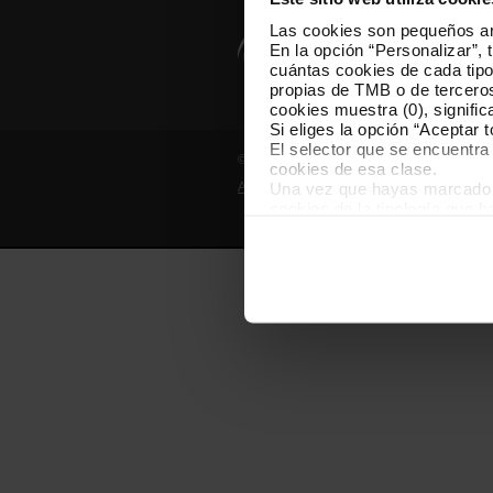
Las cookies son pequeños arc
En la opción “Personalizar”, 
cuántas cookies de cada tipol
propias de TMB o de terceros
cookies muestra (0), signific
Si eliges la opción “Aceptar 
El selector que se encuentra 
© Grupo TMB - Todos los derechos reserv
cookies de esa clase.
Una vez que hayas marcado tu
Aviso legal
Política de privacidad
cookies de la tipología que 
personalización, porque perm
usuario.
Las cookies necesarias son i
empezar a navegar. Solo pue
En cualquier momento de la n
“Gestor de cookies”, que enco