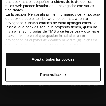
Las cookies son pequeños archivos de texto que los
sitios web pueden instalar en tu navegador con varias
finalidades.
En la opción “Personalizar”, te informamos de la tipología
TMB App
de cookies que este sitio web puede instalar en tu
Descárgate TMB App y compra tus billetes
navegador, cuántas cookies de cada tipología concreta
instala, qué cookies son, qué propósito tienen, quién las
instala (si son propias de TMB o de terceros) y cuál es el
App Store
Google Play
plazo máximo en el que quedan instaladas en tu
navegador. Si el panel de cookies muestra (0), significa
que no instala ninguna cookie de esta tipología.
Si eliges la opción “Aceptar todas las cookies”, permites
que todas estas cookies se instalen en tu navegador.
El selector que se encuentra a la derecha de cada
Aceptar todas las cookies
tipología de cookies permite indicar si quieres que se
instalen o no las cookies de esa clase.
Una vez que hayas marcado tus preferencias, debes
hacer clic en “Seleccionar y configurar”. Así se instalarán
Personalizar
solo las cookies de la tipología que hayas seleccionado
previamente. Te sugerimos que selecciones las cookies
Conócenos
Contacta
Otras webs de TMB
de personalización, porque permiten recordar tus
opciones de navegación (como el idioma) y mejoran tu
experiencia de usuario.
Las cookies necesarias son imprescindibles para el
funcionamiento de la web y, por tanto, si no las aceptas,