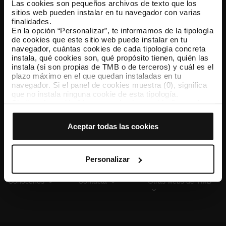
Las cookies son pequeños archivos de texto que los
sitios web pueden instalar en tu navegador con varias
finalidades.
En la opción “Personalizar”, te informamos de la tipología
TMB App
de cookies que este sitio web puede instalar en tu
Descárgate TMB App y compra tus billetes
navegador, cuántas cookies de cada tipología concreta
instala, qué cookies son, qué propósito tienen, quién las
instala (si son propias de TMB o de terceros) y cuál es el
App Store
Google Play
plazo máximo en el que quedan instaladas en tu
navegador. Si el panel de cookies muestra (0), significa
que no instala ninguna cookie de esta tipología.
Si eliges la opción “Aceptar todas las cookies”, permites
que todas estas cookies se instalen en tu navegador.
El selector que se encuentra a la derecha de cada
Aceptar todas las cookies
tipología de cookies permite indicar si quieres que se
instalen o no las cookies de esa clase.
Una vez que hayas marcado tus preferencias, debes
hacer clic en “Seleccionar y configurar”. Así se instalarán
Personalizar
solo las cookies de la tipología que hayas seleccionado
previamente. Te sugerimos que selecciones las cookies
Conócenos
Contacta
Otras webs de TMB
de personalización, porque permiten recordar tus
opciones de navegación (como el idioma) y mejoran tu
experiencia de usuario.
Las cookies necesarias son imprescindibles para el
funcionamiento de la web y, por tanto, si no las aceptas,