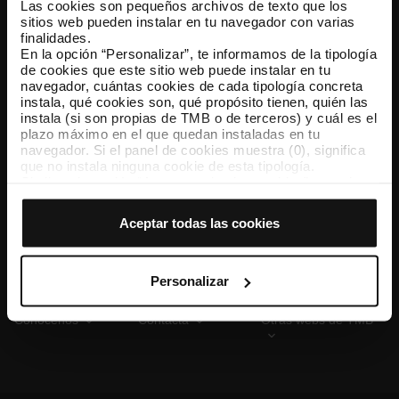
Las cookies son pequeños archivos de texto que los
sitios web pueden instalar en tu navegador con varias
finalidades.
En la opción “Personalizar”, te informamos de la tipología
TMB App
de cookies que este sitio web puede instalar en tu
Descárgate TMB App y compra tus billetes
navegador, cuántas cookies de cada tipología concreta
instala, qué cookies son, qué propósito tienen, quién las
instala (si son propias de TMB o de terceros) y cuál es el
App Store
Google Play
plazo máximo en el que quedan instaladas en tu
navegador. Si el panel de cookies muestra (0), significa
que no instala ninguna cookie de esta tipología.
Si eliges la opción “Aceptar todas las cookies”, permites
que todas estas cookies se instalen en tu navegador.
El selector que se encuentra a la derecha de cada
Aceptar todas las cookies
tipología de cookies permite indicar si quieres que se
instalen o no las cookies de esa clase.
Una vez que hayas marcado tus preferencias, debes
hacer clic en “Seleccionar y configurar”. Así se instalarán
Personalizar
solo las cookies de la tipología que hayas seleccionado
previamente. Te sugerimos que selecciones las cookies
Conócenos
Contacta
Otras webs de TMB
de personalización, porque permiten recordar tus
opciones de navegación (como el idioma) y mejoran tu
experiencia de usuario.
Las cookies necesarias son imprescindibles para el
funcionamiento de la web y, por tanto, si no las aceptas,