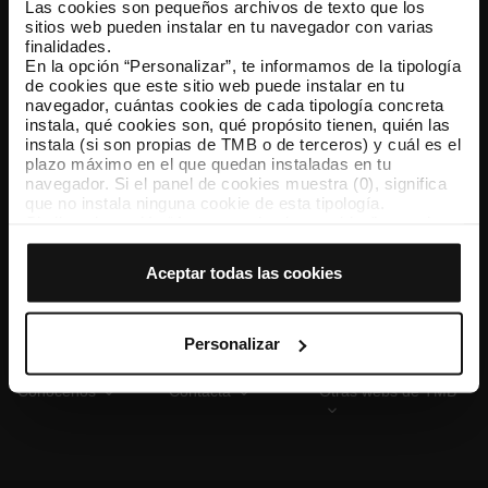
Las cookies son pequeños archivos de texto que los
sitios web pueden instalar en tu navegador con varias
finalidades.
En la opción “Personalizar”, te informamos de la tipología
TMB App
de cookies que este sitio web puede instalar en tu
Descárgate TMB App y compra tus billetes
navegador, cuántas cookies de cada tipología concreta
instala, qué cookies son, qué propósito tienen, quién las
instala (si son propias de TMB o de terceros) y cuál es el
App Store
Google Play
plazo máximo en el que quedan instaladas en tu
navegador. Si el panel de cookies muestra (0), significa
que no instala ninguna cookie de esta tipología.
Si eliges la opción “Aceptar todas las cookies”, permites
que todas estas cookies se instalen en tu navegador.
El selector que se encuentra a la derecha de cada
Aceptar todas las cookies
tipología de cookies permite indicar si quieres que se
instalen o no las cookies de esa clase.
Una vez que hayas marcado tus preferencias, debes
hacer clic en “Seleccionar y configurar”. Así se instalarán
Personalizar
solo las cookies de la tipología que hayas seleccionado
previamente. Te sugerimos que selecciones las cookies
Conócenos
Contacta
Otras webs de TMB
de personalización, porque permiten recordar tus
opciones de navegación (como el idioma) y mejoran tu
experiencia de usuario.
Las cookies necesarias son imprescindibles para el
funcionamiento de la web y, por tanto, si no las aceptas,