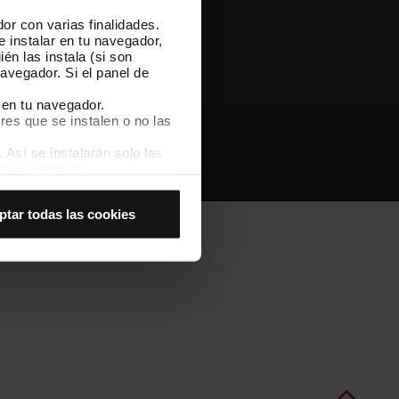
or con varias finalidades.
Otras webs de TMB
e instalar en tu navegador,
én las instala (si son
avegador. Si el panel de
 en tu navegador.
res que se instalen o no las
Así se instalarán solo las
Webs de interés
Intranet
las cookies de
joran tu experiencia de
ptar todas las cookies
 no las aceptas, no puedes
es seleccionando la opción