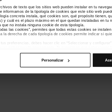
hivos de texto que los sitios web pueden instalar en tu navegad
Conócenos
Contacta
te informamos de la tipología de cookies que este sitio web pued
ogía concreta instala, qué cookies son, qué propósito tienen, qui
) y cuál es el plazo máximo en el que quedan instaladas en tu n
a que no instala ninguna cookie de esta tipología.
todas las cookies”, permites que todas estas cookies se instalen
a la derecha de cada tipología de cookies permite indicar si quie
ados
s preferencias, debes hacer clic en “Seleccionar y configurar”. 
Política de cookies
Gestor de cookies
Accesibilidad
Mapa web
hayas seleccionado previamente. Te sugerimos que selecciones 
iten recordar tus opciones de navegación (como el idioma) y me
Personalizar
Ace
mprescindibles para el funcionamiento de la web y, por tanto, si
des consultar nuestra
Política de cookies
.
avegación en esta web, podrás modificar tu selección de cooki
ntrarás en el menú de la parte inferior de la web.