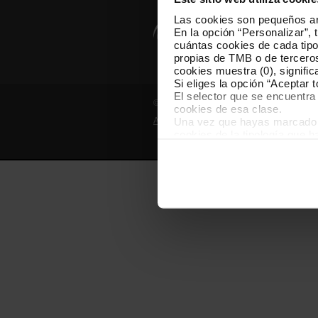
Las cookies son pequeños arc
En la opción “Personalizar”, 
cuántas cookies de cada tipol
propias de TMB o de terceros
cookies muestra (0), signific
Si eliges la opción “Aceptar 
El selector que se encuentra 
© Grupo TMB - Todos los derechos reserv
cookies de esa clase.
Una vez que hayas marcado tu
Aviso legal
Política de privacidad
cookies de la tipología que 
personalización, porque perm
usuario.
Las cookies necesarias son i
empezar a navegar. Solo pue
En cualquier momento de la n
“Gestor de cookies”, que enco