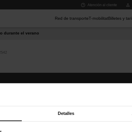
Atención al cliente
Menú principal
Red de transporte
T-mobilitat
Billetes y tar
o durante el verano
2542
Síguenos
TMB A
TMB en las redes sociales
Descár
A
Detalles
s