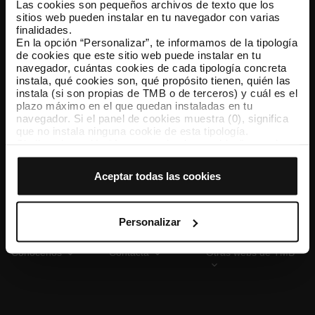
Las cookies son pequeños archivos de texto que los
sitios web pueden instalar en tu navegador con varias
finalidades.
En la opción “Personalizar”, te informamos de la tipología
TMB App
de cookies que este sitio web puede instalar en tu
Descárgate TMB App y compra tus billetes
navegador, cuántas cookies de cada tipología concreta
instala, qué cookies son, qué propósito tienen, quién las
instala (si son propias de TMB o de terceros) y cuál es el
App Store
Google Play
plazo máximo en el que quedan instaladas en tu
navegador. Si el panel de cookies muestra (0), significa
que no instala ninguna cookie de esta tipología.
Si eliges la opción “Aceptar todas las cookies”, permites
que todas estas cookies se instalen en tu navegador.
El selector que se encuentra a la derecha de cada
Aceptar todas las cookies
tipología de cookies permite indicar si quieres que se
instalen o no las cookies de esa clase.
Una vez que hayas marcado tus preferencias, debes
hacer clic en “Seleccionar y configurar”. Así se instalarán
Personalizar
solo las cookies de la tipología que hayas seleccionado
previamente. Te sugerimos que selecciones las cookies
Conócenos
Contacta
Otras webs de TMB
de personalización, porque permiten recordar tus
opciones de navegación (como el idioma) y mejoran tu
experiencia de usuario.
Las cookies necesarias son imprescindibles para el
funcionamiento de la web y, por tanto, si no las aceptas,