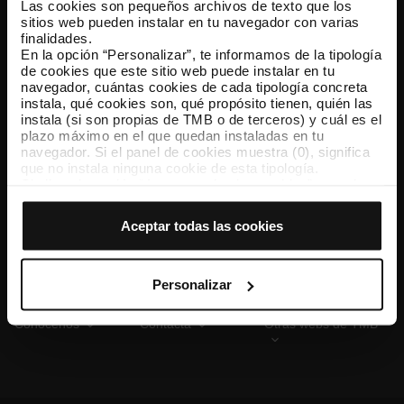
Las cookies son pequeños archivos de texto que los
sitios web pueden instalar en tu navegador con varias
finalidades.
En la opción “Personalizar”, te informamos de la tipología
TMB App
de cookies que este sitio web puede instalar en tu
Descárgate TMB App y compra tus billetes
navegador, cuántas cookies de cada tipología concreta
instala, qué cookies son, qué propósito tienen, quién las
instala (si son propias de TMB o de terceros) y cuál es el
App Store
Google Play
plazo máximo en el que quedan instaladas en tu
navegador. Si el panel de cookies muestra (0), significa
que no instala ninguna cookie de esta tipología.
Si eliges la opción “Aceptar todas las cookies”, permites
que todas estas cookies se instalen en tu navegador.
El selector que se encuentra a la derecha de cada
Aceptar todas las cookies
tipología de cookies permite indicar si quieres que se
instalen o no las cookies de esa clase.
Una vez que hayas marcado tus preferencias, debes
hacer clic en “Seleccionar y configurar”. Así se instalarán
Personalizar
solo las cookies de la tipología que hayas seleccionado
previamente. Te sugerimos que selecciones las cookies
Conócenos
Contacta
Otras webs de TMB
de personalización, porque permiten recordar tus
opciones de navegación (como el idioma) y mejoran tu
experiencia de usuario.
Las cookies necesarias son imprescindibles para el
funcionamiento de la web y, por tanto, si no las aceptas,