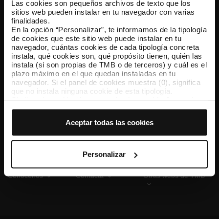
Las cookies son pequeños archivos de texto que los
sitios web pueden instalar en tu navegador con varias
finalidades.
En la opción “Personalizar”, te informamos de la tipología
TMB App
de cookies que este sitio web puede instalar en tu
Descárgate TMB App y compra tus billetes
navegador, cuántas cookies de cada tipología concreta
instala, qué cookies son, qué propósito tienen, quién las
instala (si son propias de TMB o de terceros) y cuál es el
App Store
Google Play
plazo máximo en el que quedan instaladas en tu
navegador. Si el panel de cookies muestra (0), significa
que no instala ninguna cookie de esta tipología.
Si eliges la opción “Aceptar todas las cookies”, permites
que todas estas cookies se instalen en tu navegador.
El selector que se encuentra a la derecha de cada
Aceptar todas las cookies
tipología de cookies permite indicar si quieres que se
instalen o no las cookies de esa clase.
Una vez que hayas marcado tus preferencias, debes
hacer clic en “Seleccionar y configurar”. Así se instalarán
Personalizar
solo las cookies de la tipología que hayas seleccionado
previamente. Te sugerimos que selecciones las cookies
Conócenos
Contacta
Otras webs de TMB
de personalización, porque permiten recordar tus
opciones de navegación (como el idioma) y mejoran tu
experiencia de usuario.
Las cookies necesarias son imprescindibles para el
funcionamiento de la web y, por tanto, si no las aceptas,