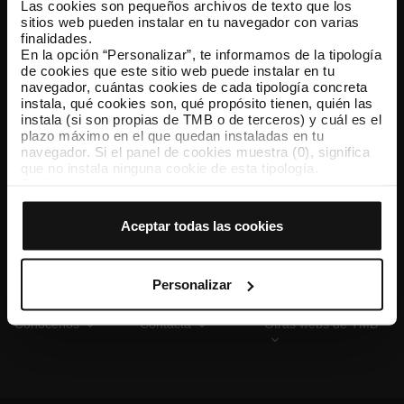
Las cookies son pequeños archivos de texto que los
sitios web pueden instalar en tu navegador con varias
finalidades.
En la opción “Personalizar”, te informamos de la tipología
TMB App
de cookies que este sitio web puede instalar en tu
Descárgate TMB App y compra tus billetes
navegador, cuántas cookies de cada tipología concreta
instala, qué cookies son, qué propósito tienen, quién las
instala (si son propias de TMB o de terceros) y cuál es el
App Store
Google Play
plazo máximo en el que quedan instaladas en tu
navegador. Si el panel de cookies muestra (0), significa
que no instala ninguna cookie de esta tipología.
Si eliges la opción “Aceptar todas las cookies”, permites
que todas estas cookies se instalen en tu navegador.
El selector que se encuentra a la derecha de cada
Aceptar todas las cookies
tipología de cookies permite indicar si quieres que se
instalen o no las cookies de esa clase.
Una vez que hayas marcado tus preferencias, debes
hacer clic en “Seleccionar y configurar”. Así se instalarán
Personalizar
solo las cookies de la tipología que hayas seleccionado
previamente. Te sugerimos que selecciones las cookies
Conócenos
Contacta
Otras webs de TMB
de personalización, porque permiten recordar tus
opciones de navegación (como el idioma) y mejoran tu
experiencia de usuario.
Las cookies necesarias son imprescindibles para el
funcionamiento de la web y, por tanto, si no las aceptas,