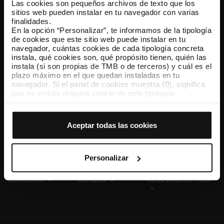
Las cookies son pequeños archivos de texto que los
sitios web pueden instalar en tu navegador con varias
finalidades.
En la opción “Personalizar”, te informamos de la tipología
TMB App
de cookies que este sitio web puede instalar en tu
Descárgate TMB App y compra tus billetes
navegador, cuántas cookies de cada tipología concreta
instala, qué cookies son, qué propósito tienen, quién las
instala (si son propias de TMB o de terceros) y cuál es el
App Store
Google Play
plazo máximo en el que quedan instaladas en tu
navegador. Si el panel de cookies muestra (0), significa
que no instala ninguna cookie de esta tipología.
Si eliges la opción “Aceptar todas las cookies”, permites
que todas estas cookies se instalen en tu navegador.
El selector que se encuentra a la derecha de cada
Aceptar todas las cookies
tipología de cookies permite indicar si quieres que se
instalen o no las cookies de esa clase.
Una vez que hayas marcado tus preferencias, debes
hacer clic en “Seleccionar y configurar”. Así se instalarán
Personalizar
solo las cookies de la tipología que hayas seleccionado
previamente. Te sugerimos que selecciones las cookies
Conócenos
Contacta
Otras webs de TMB
de personalización, porque permiten recordar tus
opciones de navegación (como el idioma) y mejoran tu
experiencia de usuario.
Las cookies necesarias son imprescindibles para el
funcionamiento de la web y, por tanto, si no las aceptas,