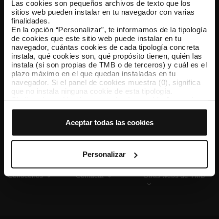
Las cookies son pequeños archivos de texto que los
sitios web pueden instalar en tu navegador con varias
finalidades.
En la opción “Personalizar”, te informamos de la tipología
TMB App
de cookies que este sitio web puede instalar en tu
Descárgate TMB App y compra tus billetes
navegador, cuántas cookies de cada tipología concreta
instala, qué cookies son, qué propósito tienen, quién las
instala (si son propias de TMB o de terceros) y cuál es el
App Store
Google Play
plazo máximo en el que quedan instaladas en tu
navegador. Si el panel de cookies muestra (0), significa
que no instala ninguna cookie de esta tipología.
Si eliges la opción “Aceptar todas las cookies”, permites
que todas estas cookies se instalen en tu navegador.
El selector que se encuentra a la derecha de cada
Aceptar todas las cookies
tipología de cookies permite indicar si quieres que se
instalen o no las cookies de esa clase.
Una vez que hayas marcado tus preferencias, debes
hacer clic en “Seleccionar y configurar”. Así se instalarán
Personalizar
solo las cookies de la tipología que hayas seleccionado
previamente. Te sugerimos que selecciones las cookies
Conócenos
Contacta
Otras webs de TMB
de personalización, porque permiten recordar tus
opciones de navegación (como el idioma) y mejoran tu
experiencia de usuario.
Las cookies necesarias son imprescindibles para el
funcionamiento de la web y, por tanto, si no las aceptas,