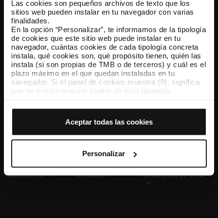
Las cookies son pequeños archivos de texto que los
sitios web pueden instalar en tu navegador con varias
finalidades.
En la opción “Personalizar”, te informamos de la tipología
TMB App
de cookies que este sitio web puede instalar en tu
Descárgate TMB App y compra tus billetes
navegador, cuántas cookies de cada tipología concreta
instala, qué cookies son, qué propósito tienen, quién las
instala (si son propias de TMB o de terceros) y cuál es el
App Store
Google Play
plazo máximo en el que quedan instaladas en tu
navegador. Si el panel de cookies muestra (0), significa
que no instala ninguna cookie de esta tipología.
Si eliges la opción “Aceptar todas las cookies”, permites
que todas estas cookies se instalen en tu navegador.
El selector que se encuentra a la derecha de cada
Aceptar todas las cookies
tipología de cookies permite indicar si quieres que se
instalen o no las cookies de esa clase.
Una vez que hayas marcado tus preferencias, debes
hacer clic en “Seleccionar y configurar”. Así se instalarán
Personalizar
solo las cookies de la tipología que hayas seleccionado
previamente. Te sugerimos que selecciones las cookies
Conócenos
Contacta
Otras webs de TMB
de personalización, porque permiten recordar tus
opciones de navegación (como el idioma) y mejoran tu
experiencia de usuario.
Las cookies necesarias son imprescindibles para el
funcionamiento de la web y, por tanto, si no las aceptas,