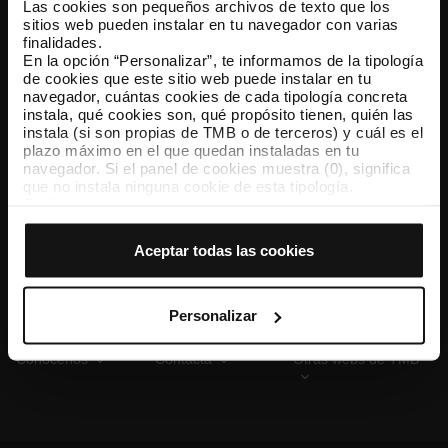
Las cookies son pequeños archivos de texto que los
sitios web pueden instalar en tu navegador con varias
finalidades.
En la opción “Personalizar”, te informamos de la tipología
TMB App
de cookies que este sitio web puede instalar en tu
Descárgate TMB App y compra tus billetes
navegador, cuántas cookies de cada tipología concreta
instala, qué cookies son, qué propósito tienen, quién las
instala (si son propias de TMB o de terceros) y cuál es el
App Store
Google Play
plazo máximo en el que quedan instaladas en tu
navegador. Si el panel de cookies muestra (0), significa
que no instala ninguna cookie de esta tipología.
Si eliges la opción “Aceptar todas las cookies”, permites
que todas estas cookies se instalen en tu navegador.
El selector que se encuentra a la derecha de cada
Aceptar todas las cookies
tipología de cookies permite indicar si quieres que se
instalen o no las cookies de esa clase.
Una vez que hayas marcado tus preferencias, debes
hacer clic en “Seleccionar y configurar”. Así se instalarán
Personalizar
solo las cookies de la tipología que hayas seleccionado
previamente. Te sugerimos que selecciones las cookies
Conócenos
Contacta
Otras webs de TMB
de personalización, porque permiten recordar tus
opciones de navegación (como el idioma) y mejoran tu
experiencia de usuario.
Las cookies necesarias son imprescindibles para el
funcionamiento de la web y, por tanto, si no las aceptas,