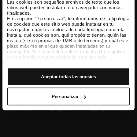
Las cookies son pequeños archivos de texto que los
sitios web pueden instalar en tu navegador con varias
finalidades.
En la opción “Personalizar”, te informamos de la tipología
TMB App
de cookies que este sitio web puede instalar en tu
Descárgate TMB App y compra tus billetes
navegador, cuántas cookies de cada tipología concreta
instala, qué cookies son, qué propósito tienen, quién las
instala (si son propias de TMB o de terceros) y cuál es el
App Store
Google Play
plazo máximo en el que quedan instaladas en tu
navegador. Si el panel de cookies muestra (0), significa
que no instala ninguna cookie de esta tipología.
Si eliges la opción “Aceptar todas las cookies”, permites
que todas estas cookies se instalen en tu navegador.
El selector que se encuentra a la derecha de cada
Aceptar todas las cookies
tipología de cookies permite indicar si quieres que se
instalen o no las cookies de esa clase.
Una vez que hayas marcado tus preferencias, debes
hacer clic en “Seleccionar y configurar”. Así se instalarán
Personalizar
solo las cookies de la tipología que hayas seleccionado
previamente. Te sugerimos que selecciones las cookies
Conócenos
Contacta
Otras webs de TMB
de personalización, porque permiten recordar tus
opciones de navegación (como el idioma) y mejoran tu
experiencia de usuario.
Las cookies necesarias son imprescindibles para el
funcionamiento de la web y, por tanto, si no las aceptas,