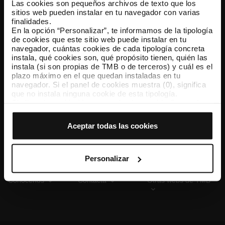
Las cookies son pequeños archivos de texto que los
sitios web pueden instalar en tu navegador con varias
finalidades.
En la opción “Personalizar”, te informamos de la tipología
TMB App
de cookies que este sitio web puede instalar en tu
Descárgate TMB App y compra tus billetes
navegador, cuántas cookies de cada tipología concreta
instala, qué cookies son, qué propósito tienen, quién las
instala (si son propias de TMB o de terceros) y cuál es el
App Store
Google Play
plazo máximo en el que quedan instaladas en tu
navegador. Si el panel de cookies muestra (0), significa
que no instala ninguna cookie de esta tipología.
Si eliges la opción “Aceptar todas las cookies”, permites
que todas estas cookies se instalen en tu navegador.
El selector que se encuentra a la derecha de cada
Aceptar todas las cookies
tipología de cookies permite indicar si quieres que se
instalen o no las cookies de esa clase.
Una vez que hayas marcado tus preferencias, debes
hacer clic en “Seleccionar y configurar”. Así se instalarán
Personalizar
solo las cookies de la tipología que hayas seleccionado
previamente. Te sugerimos que selecciones las cookies
Conócenos
Contacta
Otras webs de TMB
de personalización, porque permiten recordar tus
opciones de navegación (como el idioma) y mejoran tu
experiencia de usuario.
Las cookies necesarias son imprescindibles para el
funcionamiento de la web y, por tanto, si no las aceptas,