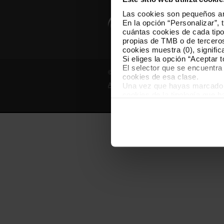
Las cookies son pequeños arc
En la opción “Personalizar”, 
cuántas cookies de cada tipol
propias de TMB o de terceros
cookies muestra (0), signific
Si eliges la opción “Aceptar 
El selector que se encuentra 
© Grupo TMB - Todos los derechos reserv
cookies de esa clase.
Una vez que hayas marcado tu
Aviso legal
Política de privacidad
cookies de la tipología que 
personalización, porque perm
usuario.
Las cookies necesarias son i
empezar a navegar. Solo pue
En cualquier momento de la n
“Gestor de cookies”, que enco