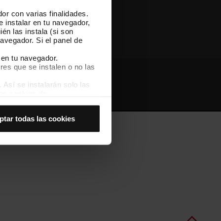
or con varias finalidades.
Otras webs de TMB
e instalar en tu navegador,
én las instala (si son
avegador. Si el panel de
 en tu navegador.
res que se instalen o no las
Así se instalarán solo las
Webs de interés
Intranet
las cookies de
joran tu experiencia de
ptar todas las cookies
 no las aceptas, no puedes
es seleccionando la opción