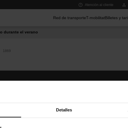
Atención al cliente
Menú principal
Red de transporte
T-mobilitat
Billetes y tar
o durante el verano
1869
Síguenos
TMB A
TMB en las redes sociales
Descár
A
Detalles
s