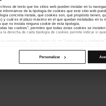
hivos de texto que los sitios web pueden instalar en tu navegad
Conócenos
Contacta
te informamos de la tipología de cookies que este sitio web pued
ogía concreta instala, qué cookies son, qué propósito tienen, qui
) y cuál es el plazo máximo en el que quedan instaladas en tu n
a que no instala ninguna cookie de esta tipología.
todas las cookies”, permites que todas estas cookies se instalen
a la derecha de cada tipología de cookies permite indicar si quie
ados
s preferencias, debes hacer clic en “Seleccionar y configurar”. 
Política de cookies
Gestor de cookies
Accesibilidad
Mapa web
hayas seleccionado previamente. Te sugerimos que selecciones 
iten recordar tus opciones de navegación (como el idioma) y me
Personalizar
Ace
mprescindibles para el funcionamiento de la web y, por tanto, si
des consultar nuestra
Política de cookies
.
avegación en esta web, podrás modificar tu selección de cooki
ntrarás en el menú de la parte inferior de la web.