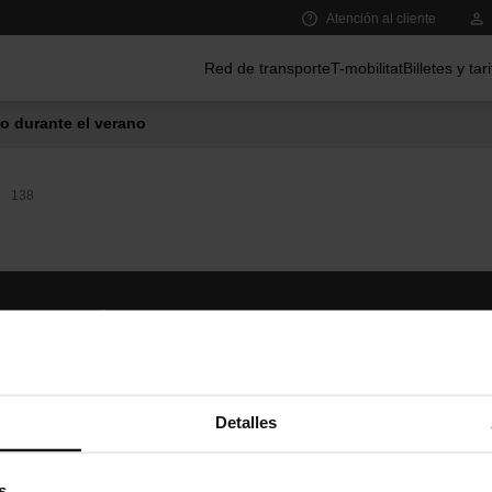
Atención al cliente
Menú principal
Red de transporte
T-mobilitat
Billetes y tar
o durante el verano
138
Síguenos
TMB A
TMB en las redes sociales
Descár
A
Detalles
s