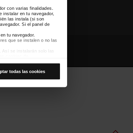
or con varias finalidades.
Otras webs de TMB
e instalar en tu navegador,
én las instala (si son
avegador. Si el panel de
 en tu navegador.
res que se instalen o no las
Así se instalarán solo las
Webs de interés
Intranet
las cookies de
joran tu experiencia de
ptar todas las cookies
 no las aceptas, no puedes
es seleccionando la opción