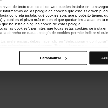
hivos de texto que los sitios web pueden instalar en tu navegad
Conócenos
Contacta
te informamos de la tipología de cookies que este sitio web pued
ogía concreta instala, qué cookies son, qué propósito tienen, qui
) y cuál es el plazo máximo en el que quedan instaladas en tu n
a que no instala ninguna cookie de esta tipología.
todas las cookies”, permites que todas estas cookies se instalen
a la derecha de cada tipología de cookies permite indicar si quie
ados
s preferencias, debes hacer clic en “Seleccionar y configurar”. 
Política de cookies
Gestor de cookies
Accesibilidad
Mapa web
hayas seleccionado previamente. Te sugerimos que selecciones 
iten recordar tus opciones de navegación (como el idioma) y me
Personalizar
Ace
mprescindibles para el funcionamiento de la web y, por tanto, si
des consultar nuestra
Política de cookies
.
avegación en esta web, podrás modificar tu selección de cooki
ntrarás en el menú de la parte inferior de la web.