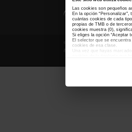
Las cookies son pequeños arc
En la opción “Personalizar”, 
cuántas cookies de cada tipol
propias de TMB o de terceros
cookies muestra (0), signific
Si eliges la opción “Aceptar 
El selector que se encuentra 
© Grupo TMB - Todos los derechos reserv
cookies de esa clase.
Una vez que hayas marcado tu
Aviso legal
Política de privacidad
cookies de la tipología que 
personalización, porque perm
usuario.
Las cookies necesarias son i
empezar a navegar. Solo pue
En cualquier momento de la n
“Gestor de cookies”, que enco