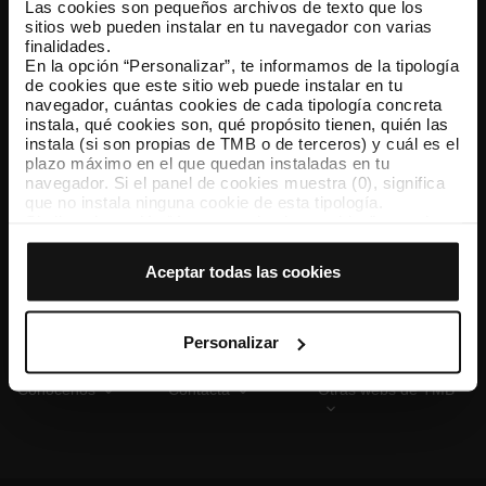
Las cookies son pequeños archivos de texto que los
sitios web pueden instalar en tu navegador con varias
finalidades.
En la opción “Personalizar”, te informamos de la tipología
TMB App
de cookies que este sitio web puede instalar en tu
Descárgate TMB App y compra tus billetes
navegador, cuántas cookies de cada tipología concreta
instala, qué cookies son, qué propósito tienen, quién las
instala (si son propias de TMB o de terceros) y cuál es el
App Store
Google Play
plazo máximo en el que quedan instaladas en tu
navegador. Si el panel de cookies muestra (0), significa
que no instala ninguna cookie de esta tipología.
Si eliges la opción “Aceptar todas las cookies”, permites
que todas estas cookies se instalen en tu navegador.
El selector que se encuentra a la derecha de cada
Aceptar todas las cookies
tipología de cookies permite indicar si quieres que se
instalen o no las cookies de esa clase.
Una vez que hayas marcado tus preferencias, debes
hacer clic en “Seleccionar y configurar”. Así se instalarán
Personalizar
solo las cookies de la tipología que hayas seleccionado
previamente. Te sugerimos que selecciones las cookies
Conócenos
Contacta
Otras webs de TMB
de personalización, porque permiten recordar tus
opciones de navegación (como el idioma) y mejoran tu
experiencia de usuario.
Las cookies necesarias son imprescindibles para el
funcionamiento de la web y, por tanto, si no las aceptas,