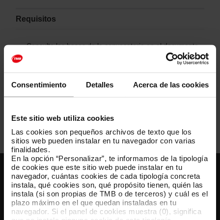
Requisitos
Consulta las bases de la convocatoria en el documento
PDF adjunto a continuación.
Consentimiento
Detalles
Acerca de las cookies
Bases de la convocatoria 10044 Resp. Arquitectura
Sistemas Ticketing
[PDF: 283 KB]
Este sitio web utiliza cookies
Las cookies son pequeños archivos de texto que los
sitios web pueden instalar en tu navegador con varias
finalidades.
En la opción “Personalizar”, te informamos de la tipología
de cookies que este sitio web puede instalar en tu
navegador, cuántas cookies de cada tipología concreta
Atención al cliente
instala, qué cookies son, qué propósito tienen, quién las
instala (si son propias de TMB o de terceros) y cuál es el
Resuelve tus dudas
plazo máximo en el que quedan instaladas en tu
navegador. Si el panel de cookies muestra (0), significa