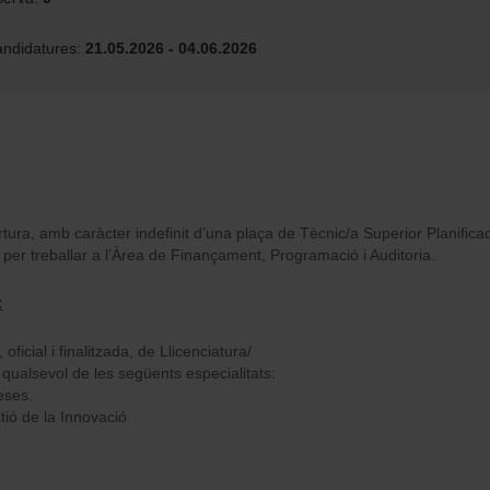
andidatures:
21.05.2026 - 04.06.2026
rtura, amb caràcter indefinit d’una plaça de Tècnic/a Superior Planific
 per treballar a l’Àrea de Finançament, Programació i Auditoria.
:
oficial i finalitzada, de Llicenciatura/
qualsevol de les següents especialitats:
eses.
tió de la Innovació