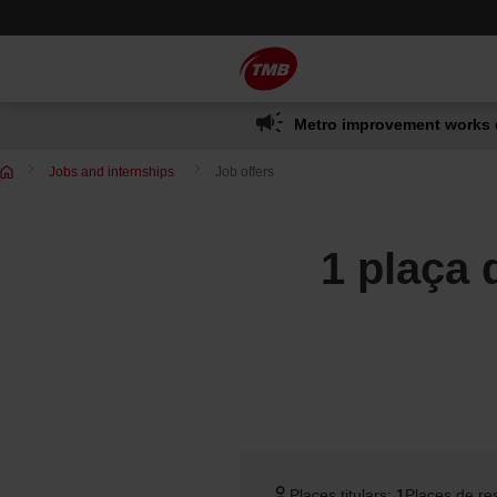
Skip
Skip to Main Content
to
content
Metro improvement works 
Jobs and internships
Job offers
1 plaça 
Places titulars:
1
Places de re