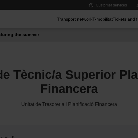
Customer services
Main menu
Transport network
T-mobilitat
Tickets and 
during the summer
de Tècnic/a Superior Pla
Financera
Unitat de Tresoreria i Planificació Financera
serva:
0