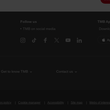
Follow us
TMB A
TMB on social media
Downlo
A
Get to know TMB
Contact us
es policy
Cookie manager
Accessibility
Site map
Webs of interes