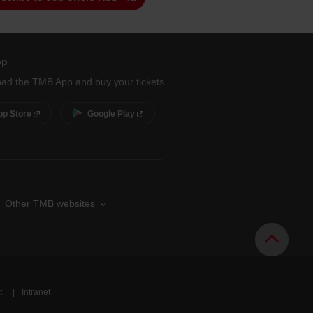
pp
ad the TMB App and buy your tickets
pp Store
Google Play
Other TMB websites
t
Intranet