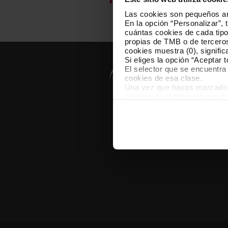
Atención al cliente
Las cookies son pequeños arc
En la opción “Personalizar”, 
cuántas cookies de cada tipol
propias de TMB o de terceros
cookies muestra (0), signific
Si eliges la opción “Aceptar 
El selector que se encuentra 
cookies de esa clase.
Una vez que hayas marcado tu
cookies de la tipología que 
personalización, porque perm
usuario.
Las cookies necesarias son i
empezar a navegar. Solo pue
En cualquier momento de la n
“Gestor de cookies”, que enco