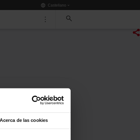
Idioma:
.
Castellano
Tria
Menú principal
un
altre
idioma:
Acerca de las cookies