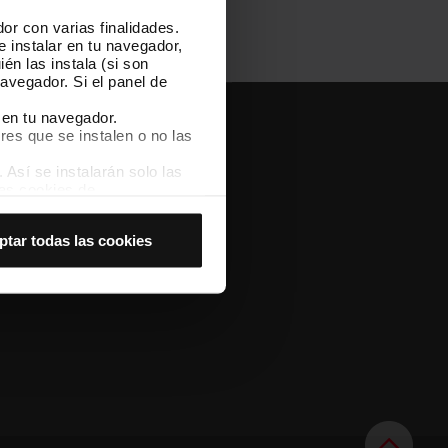
or con varias finalidades.
e instalar en tu navegador,
én las instala (si son
avegador. Si el panel de
 en tu navegador.
res que se instalen o no las
Otras webs
Así se instalarán solo las
TMB
las cookies de
W
TMB Noticias
joran tu experiencia de
e
Fundación TMB
ptar todas las cookies
b
 no las aceptas, no puedes
e
Portal de Transparencia de
n
es seleccionando la opción
Cataluña
c
a
t
a
l
á
n