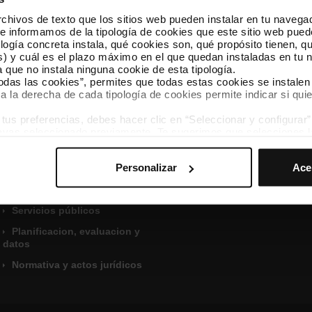
hivos de texto que los sitios web pueden instalar en tu navegad
te informamos de la tipología de cookies que este sitio web pued
ogía concreta instala, qué cookies son, qué propósito tienen, qui
) y cuál es el plazo máximo en el que quedan instaladas en tu n
a que no instala ninguna cookie de esta tipología.
todas las cookies”, permites que todas estas cookies se instalen
a la derecha de cada tipología de cookies permite indicar si quie
Acesos directos
Conoce más
s preferencias, debes hacer clic en “Seleccionar y configurar”. 
Organización
Solicitud de información
hayas seleccionado previamente. Te sugerimos que selecciones 
pública
Gestión económica y
iten recordar tus opciones de navegación (como el idioma) y me
financiera
Canal ético
Personalizar
Ace
mprescindibles para el funcionamiento de la web y, por tanto, si
Contratos, convenios y
Atención al cliente
des consultar nuestra
Política de cookies
.
subvenciones
avegación en esta web, podrás modificar tu selección de cooki
Guia del usuario
ntrarás en el menú de la parte inferior de la web.
Servicios públicos
Planificacion, evaluacion y
datos
Normativa y actos jurídicos