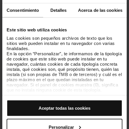
Consentimiento
Detalles
Acerca de las cookies
FMB coste efectivo por viajero 2022
[PDF: 147 KB]
Este sitio web utiliza cookies
Las cookies son pequeños archivos de texto que los
sitios web pueden instalar en tu navegador con varias
finalidades.
FMB coste efectivo por viajero 2021
[PDF: 5 KB]
En la opción “Personalizar”, te informamos de la tipología
de cookies que este sitio web puede instalar en tu
navegador, cuántas cookies de cada tipología concreta
instala, qué cookies son, qué propósito tienen, quién las
TB coste efectivo por viajero 2023
[PDF: 68 KB]
instala (si son propias de TMB o de terceros) y cuál es el
plazo máximo en el que quedan instaladas en tu
navegador. Si el panel de cookies muestra (0), significa
que no instala ninguna cookie de esta tipología.
Si eliges la opción “Aceptar todas las cookies”, permites
TB coste efectivo por viajero 2022
[PDF: 148 KB]
que todas estas cookies se instalen en tu navegador.
El selector que se encuentra a la derecha de cada
Aceptar todas las cookies
tipología de cookies permite indicar si quieres que se
instalen o no las cookies de esa clase.
Una vez que hayas marcado tus preferencias, debes
TB coste efectivo por viajero 2021
[PDF: 5 KB]
hacer clic en “Seleccionar y configurar”. Así se instalarán
Personalizar