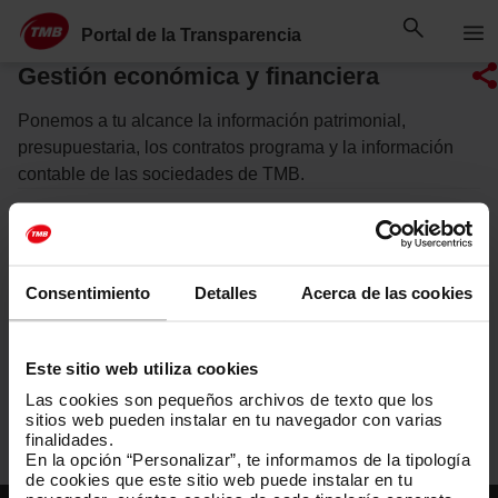
Saltar
Saltar al contenido principal
al
Portal de la Transparencia
contenido
Gestión económica y financiera
Ponemos a tu alcance la información patrimonial,
presupuestaria, los contratos programa y la información
contable de las sociedades de TMB.
Consentimiento
Detalles
Acerca de las cookies
Información contable y presupuestaria
Este sitio web utiliza cookies
Gestión del patrimonio
Las cookies son pequeños archivos de texto que los
sitios web pueden instalar en tu navegador con varias
finalidades.
En la opción “Personalizar”, te informamos de la tipología
de cookies que este sitio web puede instalar en tu