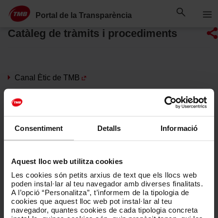
Saltar
Salta al contingut principal
al
Portal de la Transparència
contingut
Catàleg de tràmits i procediments
Canal Ètic de TMB
Exercici de drets de protecció de dades
Petició de dades obertes
Consentiment
Detalls
Informació
Contacte amb la sala de premsa
Aquest lloc web utilitza cookies
Venda i atenció al client de la T-mobilitat
Les cookies són petits arxius de text que els llocs web
poden instal·lar al teu navegador amb diverses finalitats.
Atenció al client
A l’opció “Personalitza”, t’informem de la tipologia de
cookies que aquest lloc web pot instal·lar al teu
navegador, quantes cookies de cada tipologia concreta