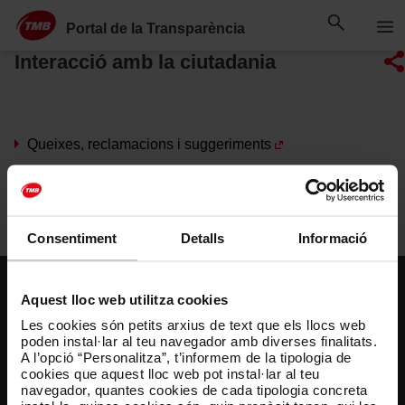
Saltar
Salta al contingut principal
al
Portal de la Transparència
contingut
Interacció amb la ciutadania
Queixes, reclamacions i suggeriments
Grups d’interés
Consentiment
Detalls
Informació
Aquest lloc web utilitza cookies
Les cookies són petits arxius de text que els llocs web
poden instal·lar al teu navegador amb diverses finalitats.
A l’opció “Personalitza”, t’informem de la tipologia de
cookies que aquest lloc web pot instal·lar al teu
Accessos directes
Coneix més
Altres webs
navegador, quantes cookies de cada tipologia concreta