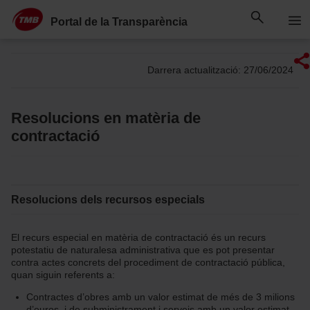
Saltar
Salta al contingut principal
al
Portal de la Transparència
contingut
Darrera actualització: 27/06/2024
Resolucions en matèria de
contractació
Resolucions dels recursos especials
El recurs especial en matèria de contractació és un recurs
potestatiu de naturalesa administrativa que es pot presentar
contra actes concrets del procediment de contractació pública,
quan siguin referents a:
Contractes d’obres amb un valor estimat de més de 3 milions
d’euros, i de subministrament i serveis amb un valor estimat