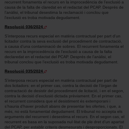
recurrent fonamenta el recurs en la improcedència de l’exclusió a
causa de la falta de claredat en el redactat del PCAP. Després de
l’anàlisi, el tribunal desestima la reclamació i conclou que
l’exclusió es troba motivada degudament.
Resolució 036/2024
S’interposa recurs especial en matèria contractual per part d’un
licitador contra la seva exclusió del procediment de contractació,
a causa d’una contaminació de sobres. El recurrent fonamenta el
recurs en la improcedència de l’exclusió a causa de la falta
declaredat en el redactat del PCAP. Després de l’anàlisi, el
tribunal conclou que l’exclusió es troba motivada degudament.
Resolució 035/2024
S’interposa recurs especial en matèria contractual per part de
dos licitadors: en el primer cas, contra la decisió de l’òrgan de
contractació de desistir del procediment de licitació, i en el segon,
contra la decisió d’exclusió dictada prèviament. En el primer cas,
el recurrent considera que el desistiment és extemporani i
s’hauria d’haver produït abans de presentar les ofertes, i que, a
més, no està fonamentat degudament. El tribunal no accepta els
arguments del recurrent i desestima el recurs. En el segon cas, el
recurrent es basa en la suposada nul·litat de ple dret d’un apartat
del PCAP, per establir criteris desmesurats i desproporcionats. El