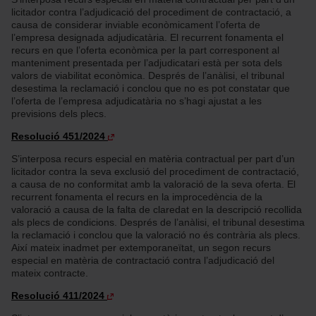
licitador contra l’adjudicació del procediment de contractació, a
causa de considerar inviable econòmicament l’oferta de
l’empresa designada adjudicatària. El recurrent fonamenta el
recurs en que l’oferta econòmica per la part corresponent al
manteniment presentada per l’adjudicatari està per sota dels
valors de viabilitat econòmica. Després de l’anàlisi, el tribunal
desestima la reclamació i conclou que no es pot constatar que
l’oferta de l’empresa adjudicatària no s’hagi ajustat a les
previsions dels plecs.
Resolució 451/2024
S’interposa recurs especial en matèria contractual per part d’un
licitador contra la seva exclusió del procediment de contractació,
a causa de no conformitat amb la valoració de la seva oferta. El
recurrent fonamenta el recurs en la improcedència de la
valoració a causa de la falta de claredat en la descripció recollida
als plecs de condicions. Després de l’anàlisi, el tribunal desestima
la reclamació i conclou que la valoració no és contrària als plecs.
Així mateix inadmet per extemporaneïtat, un segon recurs
especial en matèria de contractació contra l’adjudicació del
mateix contracte.
Resolució 411/2024