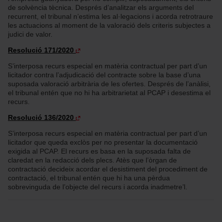
de solvència tècnica. Després d’analitzar els arguments del
recurrent, el tribunal n’estima les al·legacions i acorda retrotraure
les actuacions al moment de la valoració dels criteris subjectes a
judici de valor.
Resolució 171/2020
S’interposa recurs especial en matèria contractual per part d’un
licitador contra l’adjudicació del contracte sobre la base d’una
suposada valoració arbitrària de les ofertes. Després de l’anàlisi,
el tribunal entén que no hi ha arbitrarietat al PCAP i desestima el
recurs.
Resolució 136/2020
S’interposa recurs especial en matèria contractual per part d’un
licitador que queda exclòs per no presentar la documentació
exigida al PCAP. El recurs es basa en la suposada falta de
claredat en la redacció dels plecs. Atès que l’òrgan de
contractació decideix acordar el desistiment del procediment de
contractació, el tribunal entén que hi ha una pèrdua
sobrevinguda de l’objecte del recurs i acorda inadmetre’l.