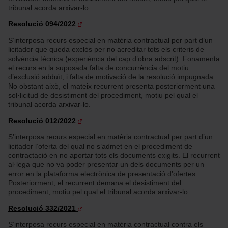
tribunal acorda arxivar-lo.
Resolució 094/2022
S’interposa recurs especial en matèria contractual per part d’un
licitador que queda exclòs per no acreditar tots els criteris de
solvència tècnica (experiència del cap d’obra adscrit). Fonamenta
el recurs en la suposada falta de concurrència del motiu
d’exclusió adduït, i falta de motivació de la resolució impugnada.
No obstant això, el mateix recurrent presenta posteriorment una
sol·licitud de desistiment del procediment, motiu pel qual el
tribunal acorda arxivar-lo.
Resolució 012/2022
S’interposa recurs especial en matèria contractual per part d’un
licitador l’oferta del qual no s’admet en el procediment de
contractació en no aportar tots els documents exigits. El recurrent
al·lega que no va poder presentar un dels documents per un
error en la plataforma electrònica de presentació d’ofertes.
Posteriorment, el recurrent demana el desistiment del
procediment, motiu pel qual el tribunal acorda arxivar-lo.
Resolució 332/2021
S’interposa recurs especial en matèria contractual contra els