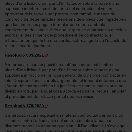
plecs d’una licitació per part d’un licitador sobre la base d’una
suposada indeterminació del preu del contracte i el volum
aproximat dels serveis per prestar, com també la manca de
concreció de determinades previsions dels plecs que impedeixen
que les empreses puguin formular una oferta amb ple
coneixement de l’abast. Atès que l’òrgan de contractació decideix
acordar el desistiment del procediment de contractació, el
tribunal entén que hi ha una pèrdua sobrevinguda de l’objecte del
recurs i acorda inadmetre’l.
Resolució 009/2021
S’interposa recurs especial en matèria contractual contra els
plecs d’una licitació per part d’un licitador sobre la base d’una
suposada infracció del principi general de divisió del contracte en
lots. Després d’analitzar els arguments, el tribunal determina que
l’òrgan de contractació no ha justificat de manera suficient la no
divisió en lots, per la qual cosa acorda estimar el recurs i anul·lar
el procediment de licitació per tal que es reiniciï.
Resolució 179/2020
S’interposa recurs especial en matèria contractual per part d’un
licitador contra l’adjudicació del contracte sobre la base de
diverses raons i es demana que s’anul·li l’adjudicació i s’exclogui
l’empresa guanyadora per no complir, suposadament, els criteris