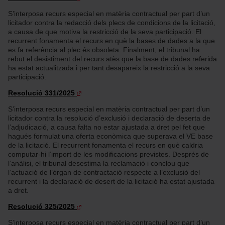
S’interposa recurs especial en matèria contractual per part d’un
licitador contra la redacció dels plecs de condicions de la licitació,
a causa de que motiva la restricció de la seva participació. El
recurrent fonamenta el recurs en què la bases de dades a la que
es fa referència al plec és obsoleta. Finalment, el tribunal ha
rebut el desistiment del recurs atès que la base de dades referida
ha estat actualitzada i per tant desapareix la restricció a la seva
participació.
Resolució 331/2025
S’interposa recurs especial en matèria contractual per part d’un
licitador contra la resolució d’exclusió i declaració de deserta de
l’adjudicació, a causa falta no estar ajustada a dret pel fet que
hagués formulat una oferta econòmica que superava el VE base
de la licitació. El recurrent fonamenta el recurs en què caldria
computar-hi l’import de les modificacions previstes. Després de
l’anàlisi, el tribunal desestima la reclamació i conclou que
l’actuació de l’òrgan de contractació respecte a l’exclusió del
recurrent i la declaració de desert de la licitació ha estat ajustada
a dret.
Resolució 325/2025
S’interposa recurs especial en matèria contractual per part d’un