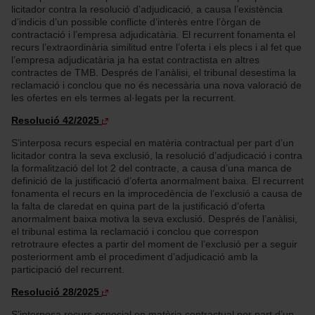
licitador contra la resolució d’adjudicació, a causa l’existència
d’indicis d’un possible conflicte d’interès entre l’òrgan de
contractació i l’empresa adjudicatària. El recurrent fonamenta el
recurs l’extraordinària similitud entre l’oferta i els plecs i al fet que
l’empresa adjudicatària ja ha estat contractista en altres
contractes de TMB. Després de l’anàlisi, el tribunal desestima la
reclamació i conclou que no és necessària una nova valoració de
les ofertes en els termes al·legats per la recurrent.
Resolució 42/2025
S’interposa recurs especial en matèria contractual per part d’un
licitador contra la seva exclusió, la resolució d’adjudicació i contra
la formalització del lot 2 del contracte, a causa d’una manca de
definició de la justificació d’oferta anormalment baixa. El recurrent
fonamenta el recurs en la improcedència de l’exclusió a causa de
la falta de claredat en quina part de la justificació d’oferta
anormalment baixa motiva la seva exclusió. Després de l’anàlisi,
el tribunal estima la reclamació i conclou que correspon
retrotraure efectes a partir del moment de l’exclusió per a seguir
posteriorment amb el procediment d’adjudicació amb la
participació del recurrent.
Resolució 28/2025
S’interposa recurs especial en matèria contractual per part d’un