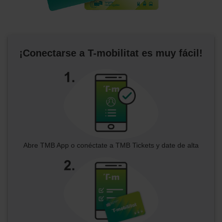
¡Conectarse a T-mobilitat es muy fácil!
Abre TMB App o conéctate a TMB Tickets y date de alta