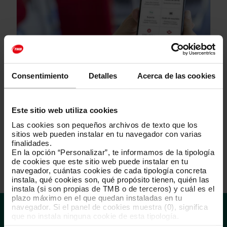
Consentimiento
Detalles
Acerca de las cookies
¿Cómo se gestiona?
Conoce las gestiones que puedes hacer desde tu
espacio personal para sacar partido de todos los
Este sitio web utiliza cookies
servicios de la T-mobilitat.
Las cookies son pequeños archivos de texto que los
sitios web pueden instalar en tu navegador con varias
finalidades.
En la opción “Personalizar”, te informamos de la tipología
+
de cookies que este sitio web puede instalar en tu
navegador, cuántas cookies de cada tipología concreta
instala, qué cookies son, qué propósito tienen, quién las
instala (si son propias de TMB o de terceros) y cuál es el
plazo máximo en el que quedan instaladas en tu
navegador. Si el panel de cookies muestra (0), significa
Date de alta en la T-mobilitat
que no instala ninguna cookie de esta tipología.
Si eliges la opción “Aceptar todas las cookies”, permites